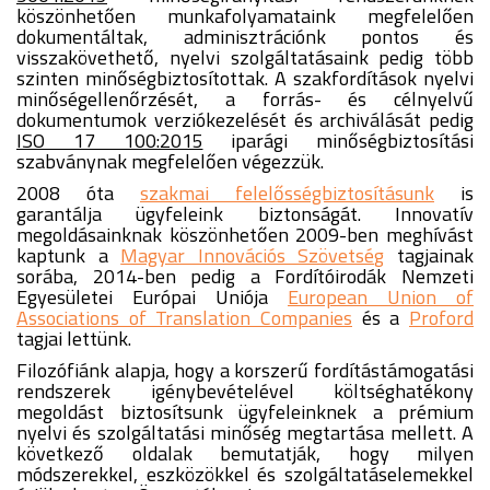
köszönhetően munkafolyamataink megfelelően
dokumentáltak, adminisztrációnk pontos és
visszakövethető, nyelvi szolgáltatásaink pedig több
szinten minőségbiztosítottak. A szakfordítások nyelvi
minőségellenőrzését, a forrás- és célnyelvű
dokumentumok verziókezelését és archiválását pedig
ISO 17 100:2015
iparági minőségbiztosítási
szabványnak megfelelően végezzük.
2008 óta
szakmai felelősségbiztosításunk
is
garantálja ügyfeleink biztonságát. Innovatív
megoldásainknak köszönhetően 2009-ben meghívást
kaptunk a
Magyar Innovációs Szövetség
tagjainak
sorába, 2014-ben pedig a Fordítóirodák Nemzeti
Egyesületei Európai Uniója
European Union of
Associations of Translation Companies
és a
Proford
tagjai lettünk.
Filozófiánk alapja, hogy a korszerű fordítástámogatási
rendszerek igénybevételével költséghatékony
megoldást biztosítsunk ügyfeleinknek a prémium
nyelvi és szolgáltatási minőség megtartása mellett. A
következő oldalak bemutatják, hogy milyen
módszerekkel, eszközökkel és szolgáltatáselemekkel