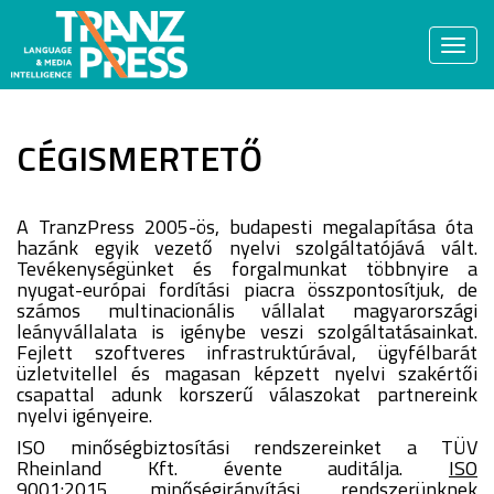
Togg
navi
CÉGISMERTETŐ
A TranzPress 2005-ös, budapesti megalapítása óta
hazánk egyik vezető nyelvi szolgáltatójává vált.
Tevékenységünket és forgalmunkat többnyire a
nyugat-európai fordítási piacra összpontosítjuk, de
számos multinacionális vállalat magyarországi
leányvállalata is igénybe veszi szolgáltatásainkat.
Fejlett szoftveres infrastruktúrával, ügyfélbarát
üzletvitellel és magasan képzett nyelvi szakértői
csapattal adunk korszerű válaszokat partnereink
nyelvi igényeire.
ISO minőségbiztosítási rendszereinket a TÜV
Rheinland Kft. évente auditálja.
ISO
9001:2015
minőségirányítási rendszerünknek