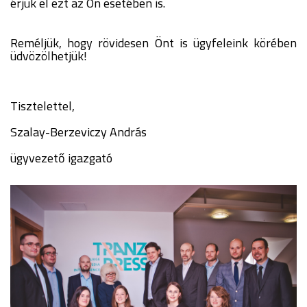
érjük el ezt az Ön esetében is.
Reméljük, hogy rövidesen Önt is ügyfeleink körében
üdvözölhetjük!
Tisztelettel,
Szalay-Berzeviczy András
ügyvezető igazgató