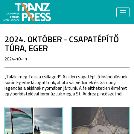
Togg
navi
2024. OKTÓBER - CSAPATÉPÍTŐ
TÚRA, EGER
2024-10-11
„Találd meg Te is a csillagod!” Az idei csapatépít
ő
kirándulásunk
során Egerbe látogattunk, ahol a vár véd
ő
inek és Gárdonyi
legendás alakjának nyomában jártunk. A felejthetetlen élményt
egy borkóstolóval koronáztuk meg a St. Andrea pincészetnél.